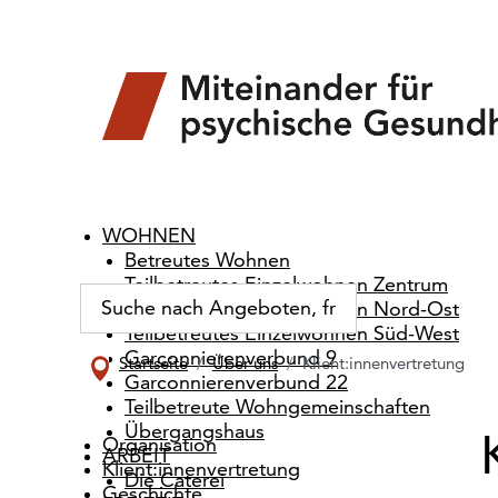
WOHNEN
Betreutes Wohnen
Teilbetreutes Einzelwohnen Zentrum
Teilbetreutes Einzelwohnen Nord-Ost
Teilbetreutes Einzelwohnen Süd-West
Garconnierenverbund 9
Startseite
Über uns
Klient:innenvertretung
Garconnierenverbund 22
Teilbetreute Wohngemeinschaften
Übergangshaus
Organisation
ARBEIT
Klient:innenvertretung
Die Caterei
Geschichte