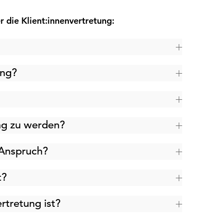
 die Klient:innenvertretung:
ung?
ung zu werden?
n Anspruch?
t?
rtretung ist?