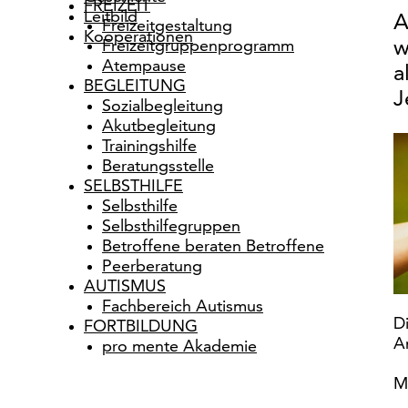
FREIZEIT
Leitbild
A
Freizeitgestaltung
Kooperationen
Freizeitgruppenprogramm
w
Atempause
a
BEGLEITUNG
J
Sozialbegleitung
Akutbegleitung
Trainingshilfe
Beratungsstelle
SELBSTHILFE
Selbsthilfe
Selbsthilfegruppen
Betroffene beraten Betroffene
Peerberatung
AUTISMUS
Fachbereich Autismus
D
FORTBILDUNG
A
pro mente Akademie
M