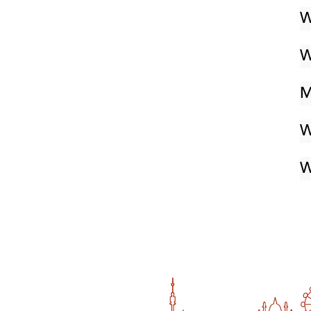
W
W
M
W
W