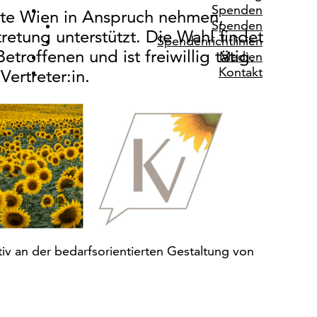
Spenden
te Wien in Anspruch nehmen,
Spenden
etung unterstützt. Die Wahl findet
Spendenrichtlinien
etroffenen und ist freiwillig tätig.
Medien
Kontakt
ertreter:in.
tiv an der bedarfsorientierten Gestaltung von