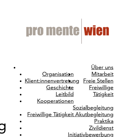
Über uns
Organisation
Mitarbeit
Klient:innenvertretung
Freie Stellen
Geschichte
Freiwillige
Leitbild
Tätigkeit
Kooperationen
Sozialbegleitung
Freiwillige Tätigkeit Akutbegleitung
Praktika
g
Zivildienst
Initiativbewerbung